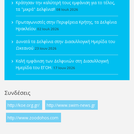
Κράτησαν την καλύτερή τους εμφάνιση για το τέλος,
τα "μικρά" Δελφίνια!!
08 Ιουλ 2026
Πρωταγωνιστές στην Περιφέρεια Κρήτης, τα Δελφίνια
Ηρακλείου
02 Ιουλ 2026
Δυνατά τα Δελφίνια στην Διασυλλογική Ημερίδα του
Ωκεανού
23 Ιουν 2026
Καλή εμφάνιση των Δελφινιών στη Διασυλλογική
Ημερίδα του ΕΓΟΗ.
17 Ιουν 2026
Συνδέσεις
http://koe.org.gr/
http://www.swim-news.gr
http://www.zoodohos.com