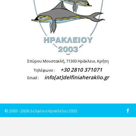
Σπύρου Μουστακλή, 71303 Ηράκλειο, Κρήτη
+30 2810 371071
Τηλέφωνο :
info[at]delfiniaheraklio.gr
Email :
© 2003 - 2026
Δελφίνια Ηρακλείου 2003