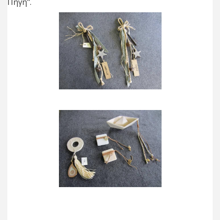
Πηγή".