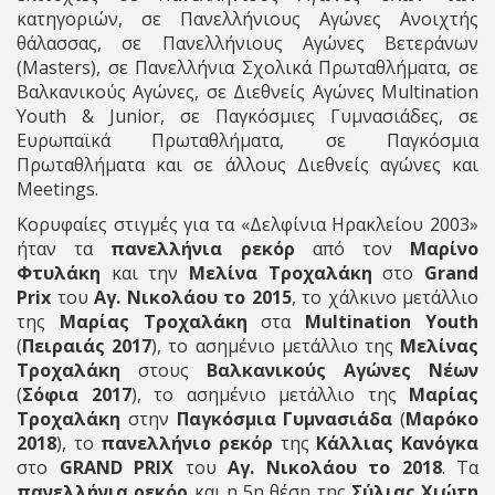
κατηγοριών, σε Πανελλήνιους Αγώνες Ανοιχτής
θάλασσας, σε Πανελλήνιους Αγώνες Βετεράνων
(Masters), σε Πανελλήνια Σχολικά Πρωταθλήματα, σε
Βαλκανικούς Αγώνες, σε Διεθνείς Αγώνες Multination
Youth & Junior, σε Παγκόσμιες Γυμνασιάδες, σε
Ευρωπαϊκά Πρωταθλήματα, σε Παγκόσμια
Πρωταθλήματα και σε άλλους Διεθνείς αγώνες και
Meetings.
Κορυφαίες στιγμές για τα «Δελφίνια Ηρακλείου 2003»
ήταν τα
πανελλήνια ρεκόρ
από τον
Μαρίνο
Φτυλάκη
και την
Μελίνα Τροχαλάκη
στο
Grand
Prix
του
Αγ. Νικολάου το 2015
, το χάλκινο μετάλλιο
της
Μαρίας Τροχαλάκη
στα
Multination Youth
(
Πειραιάς 2017
), το ασημένιο μετάλλιο της
Μελίνας
Τροχαλάκη
στους
Βαλκανικούς Αγώνες Νέων
(
Σόφια 2017
), το ασημένιο μετάλλιο της
Μαρίας
Τροχαλάκη
στην
Παγκόσμια Γυμνασιάδα
(
Μαρόκο
2018
), το
πανελλήνιο ρεκόρ
της
Κάλλιας Κανόγκα
στο
GRAND PRIX
του
Αγ. Νικολάου το 2018
. Τα
πανελλήνια ρεκόρ
και η 5η θέση της
Σύλιας Χιώτη