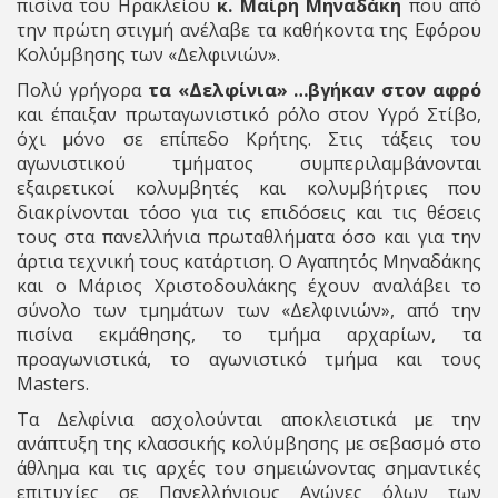
πισίνα του Ηρακλείου
κ. Μαίρη Μηναδάκη
που από
την πρώτη στιγμή ανέλαβε τα καθήκοντα της Εφόρου
Κολύμβησης των «Δελφινιών».
Πολύ γρήγορα
τα «Δελφίνια» …βγήκαν στον αφρό
και έπαιξαν πρωταγωνιστικό ρόλο στον Υγρό Στίβο,
όχι μόνο σε επίπεδο Κρήτης. Στις τάξεις του
αγωνιστικού τμήματος συμπεριλαμβάνονται
εξαιρετικοί κολυμβητές και κολυμβήτριες που
διακρίνονται τόσο για τις επιδόσεις και τις θέσεις
τους στα πανελλήνια πρωταθλήματα όσο και για την
άρτια τεχνική τους κατάρτιση. Ο Αγαπητός Μηναδάκης
και ο Μάριος Χριστοδουλάκης έχουν αναλάβει το
σύνολο των τμημάτων των «Δελφινιών», από την
πισίνα εκμάθησης, το τμήμα αρχαρίων, τα
προαγωνιστικά, το αγωνιστικό τμήμα και τους
Masters.
Τα Δελφίνια ασχολούνται αποκλειστικά με την
ανάπτυξη της κλασσικής κολύμβησης με σεβασμό στο
άθλημα και τις αρχές του σημειώνοντας σημαντικές
επιτυχίες σε Πανελλήνιους Αγώνες όλων των