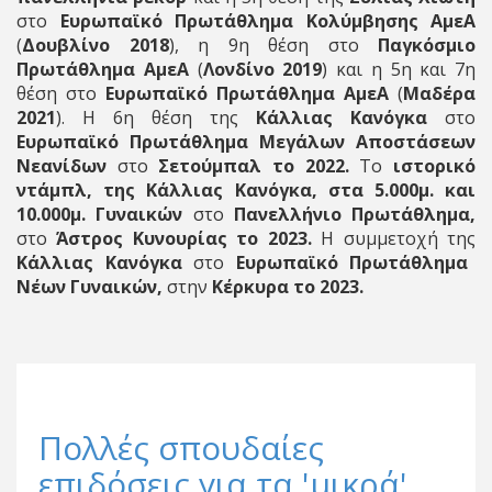
στο
Ευρωπαϊκό Πρωτάθλημα Κολύμβησης ΑμεΑ
(
Δουβλίνο 2018
), η 9η θέση στο
Παγκόσμιο
Πρωτάθλημα ΑμεΑ
(
Λονδίνο 2019
) και η 5η και 7η
θέση στο
Ευρωπαϊκό Πρωτάθλημα ΑμεΑ
(
Μαδέρα
2021
). Η 6η θέση της
Κάλλιας Κανόγκα
στο
Ευρωπαϊκό Πρωτάθλημα Μεγάλων Αποστάσεων
Νεανίδων
στο
Σετούμπαλ το 2022.
Το
ιστορικό
ντάμπλ, της Κάλλιας Κανόγκα, στα 5.000μ. και
10.000μ. Γυναικών
στο
Πανελλήνιο Πρωτάθλημα,
στο
Άστρος Κυνουρίας το 2023.
Η συμμετοχή της
Κάλλιας Κανόγκα
στο
Ευρωπαϊκό Πρωτάθλημα
Νέων Γυναικών,
στην
Κέρκυρα το 2023.
Πολλές σπουδαίες
επιδόσεις για τα 'μικρά'