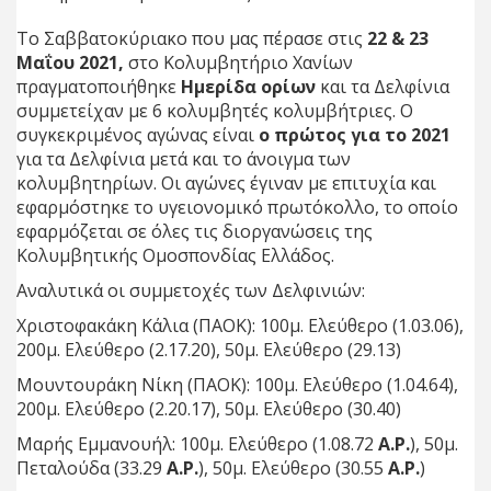
Το Σαββατοκύριακο που μας πέρασε στις
22 & 23
Μαΐου 2021,
στο Κολυμβητήριο Χανίων
πραγματοποιήθηκε
Ημερίδα ορίων
και τα Δελφίνια
συμμετείχαν με 6 κολυμβητές κολυμβήτριες. Ο
συγκεκριμένος αγώνας είναι
ο πρώτος για το 2021
για τα Δελφίνια μετά και το άνοιγμα των
κολυμβητηρίων. Οι αγώνες έγιναν με επιτυχία και
εφαρμόστηκε το υγειονομικό πρωτόκολλο, το οποίο
εφαρμόζεται σε όλες τις διοργανώσεις της
Κολυμβητικής Ομοσπονδίας Ελλάδος.
Αναλυτικά οι συμμετοχές των Δελφινιών:
Χριστοφακάκη Κάλια (ΠΑΟΚ): 100μ. Ελεύθερο (1.03.06),
200μ. Ελεύθερο (2.17.20), 50μ. Ελεύθερο (29.13)
Μουντουράκη Νίκη (ΠΑΟΚ): 100μ. Ελεύθερο (1.04.64),
200μ. Ελεύθερο (2.20.17), 50μ. Ελεύθερο (30.40)
Μαρής Εμμανουήλ: 100μ. Ελεύθερο (1.08.72
Α.Ρ.
), 50μ.
Πεταλούδα (33.29
Α.Ρ.
), 50μ. Ελεύθερο (30.55
Α.Ρ.
)