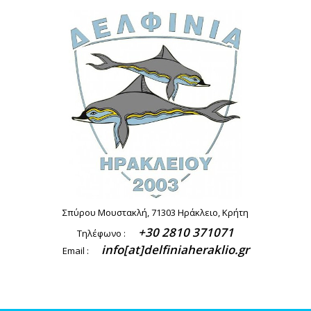
Σπύρου Μουστακλή, 71303 Ηράκλειο, Κρήτη
+30 2810 371071
Τηλέφωνο :
info[at]delfiniaheraklio.gr
Email :