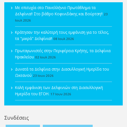
Με επιτυχία στο Πανελλήνιο Πρωτάθλημα τα
Δελφίνια!! Στο βάθρο Κοφινιδάκης και Βούρτση!!
23
Ιουλ 2026
Κράτησαν την καλύτερή τους εμφάνιση για το τέλος,
τα "μικρά" Δελφίνια!!
08 Ιουλ 2026
Πρωταγωνιστές στην Περιφέρεια Κρήτης, τα Δελφίνια
Ηρακλείου
02 Ιουλ 2026
Δυνατά τα Δελφίνια στην Διασυλλογική Ημερίδα του
Ωκεανού
23 Ιουν 2026
Καλή εμφάνιση των Δελφινιών στη Διασυλλογική
Ημερίδα του ΕΓΟΗ.
17 Ιουν 2026
Συνδέσεις