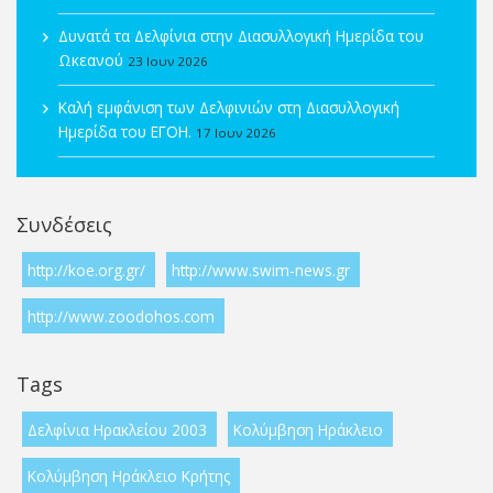
Δυνατά τα Δελφίνια στην Διασυλλογική Ημερίδα του
Ωκεανού
23 Ιουν 2026
Καλή εμφάνιση των Δελφινιών στη Διασυλλογική
Ημερίδα του ΕΓΟΗ.
17 Ιουν 2026
Συνδέσεις
http://koe.org.gr/
http://www.swim-news.gr
http://www.zoodohos.com
Tags
Δελφίνια Ηρακλείου 2003
Κολύμβηση Ηράκλειο
Κολύμβηση Ηράκλειο Κρήτης