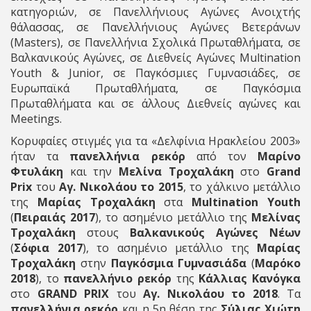
κατηγοριών, σε Πανελλήνιους Αγώνες Ανοιχτής
θάλασσας, σε Πανελλήνιους Αγώνες Βετεράνων
(Masters), σε Πανελλήνια Σχολικά Πρωταθλήματα, σε
Βαλκανικούς Αγώνες, σε Διεθνείς Αγώνες Multination
Youth & Junior, σε Παγκόσμιες Γυμνασιάδες, σε
Ευρωπαϊκά Πρωταθλήματα, σε Παγκόσμια
Πρωταθλήματα και σε άλλους Διεθνείς αγώνες και
Meetings.
Κορυφαίες στιγμές για τα «Δελφίνια Ηρακλείου 2003»
ήταν τα
πανελλήνια ρεκόρ
από τον
Μαρίνο
Φτυλάκη
και την
Μελίνα Τροχαλάκη
στο
Grand
Prix
του
Αγ. Νικολάου το 2015
, το χάλκινο μετάλλιο
της
Μαρίας Τροχαλάκη
στα
Multination Youth
(
Πειραιάς 2017
), το ασημένιο μετάλλιο της
Μελίνας
Τροχαλάκη
στους
Βαλκανικούς Αγώνες Νέων
(
Σόφια 2017
), το ασημένιο μετάλλιο της
Μαρίας
Τροχαλάκη
στην
Παγκόσμια Γυμνασιάδα
(
Μαρόκο
2018
), το
πανελλήνιο ρεκόρ
της
Κάλλιας Κανόγκα
στο
GRAND PRIX
του
Αγ. Νικολάου το 2018
. Τα
πανελλήνια ρεκόρ
και η 5η θέση της
Σύλιας Χιώτη