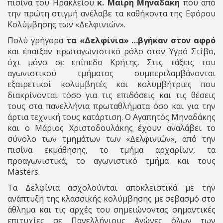
πισίνα του Ηρακλείου
κ. Μαίρη Μηναδάκη
που από
την πρώτη στιγμή ανέλαβε τα καθήκοντα της Εφόρου
Κολύμβησης των «Δελφινιών».
Πολύ γρήγορα
τα «Δελφίνια» …βγήκαν στον αφρό
και έπαιξαν πρωταγωνιστικό ρόλο στον Υγρό Στίβο,
όχι μόνο σε επίπεδο Κρήτης. Στις τάξεις του
αγωνιστικού τμήματος συμπεριλαμβάνονται
εξαιρετικοί κολυμβητές και κολυμβήτριες που
διακρίνονται τόσο για τις επιδόσεις και τις θέσεις
τους στα πανελλήνια πρωταθλήματα όσο και για την
άρτια τεχνική τους κατάρτιση. Ο Αγαπητός Μηναδάκης
και ο Μάριος Χριστοδουλάκης έχουν αναλάβει το
σύνολο των τμημάτων των «Δελφινιών», από την
πισίνα εκμάθησης, το τμήμα αρχαρίων, τα
προαγωνιστικά, το αγωνιστικό τμήμα και τους
Masters.
Τα Δελφίνια ασχολούνται αποκλειστικά με την
ανάπτυξη της κλασσικής κολύμβησης με σεβασμό στο
άθλημα και τις αρχές του σημειώνοντας σημαντικές
επιτυχίες σε Πανελλήνιους Αγώνες όλων των