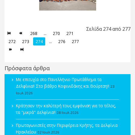
Σελίδα 274 από 277
268
...
270
271
272
273
274
...
276
277
Πρόσφατα άρθρα
Με επιτυχία στο Πανελλήνιο Πρωτάθλημα τα
Δελφίνια!! Στο βάθρο Κοφινιδάκης και Βούρτση!!
23
Ιουλ 2026
Κράτησαν την καλύτερή τους εμφάνιση για το τέλος,
τα "μικρά" Δελφίνια!!
08 Ιουλ 2026
Πρωταγωνιστές στην Περιφέρεια Κρήτης, τα Δελφίνια
Ηρακλείου
02 Ιουλ 2026