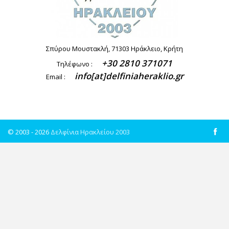
Σπύρου Μουστακλή, 71303 Ηράκλειο, Κρήτη
+30 2810 371071
Τηλέφωνο :
info[at]delfiniaheraklio.gr
Email :
© 2003 - 2026
Δελφίνια Ηρακλείου 2003